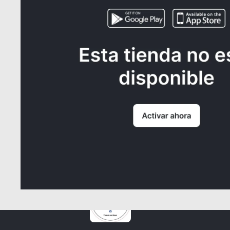
FOLIFER (1 lt)
Q40.00
¿NECE