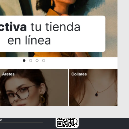
IMPERIO 32.5 SC
Q90.00
Descarga la App
de la tienda.
Términos y condiciones
nto de datos
de Domun
os productos
o.