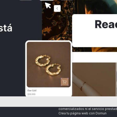
PIRAÑA 33 EC (100 ml)
Q28.00
Consulta los
Términos y condiciones
Al crear una cuenta, aceptas nuestros
SITAS AYUDA?
y las normas de
Políticas de tratamie
Domun no se hace responsable por l
comercializados ni el servicio prestad
Crea tu página web con Domun